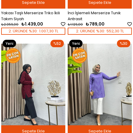
Sepete Ekle
Sepete Ekle
Yakası Taşlı Merserize Triko İkili
İnci İşlemeli Merserize Tunik
Takım Siyah
Antrasit
₺1.439,00
₺789,00
₺2.059,00
₺1.129,00
2. ÜRÜNDE %30:
1.007,30 TL
2. ÜRÜNDE %30:
552,30 TL
Yeni
%52
Yeni
%30
Ürün
Ürün
Sepete Ekle
Sepete Ekle