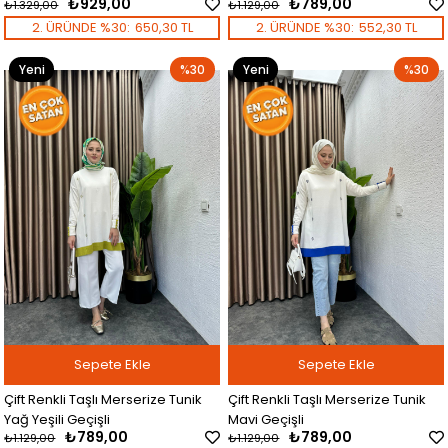
₺929,00
₺789,00
₺1.329,00
₺1.129,00
2. ÜRÜNDE %30:
650,30 TL
2. ÜRÜNDE %30:
552,30 TL
Yeni
%30
Yeni
%30
Ürün
Ürün
Sepete Ekle
Sepete Ekle
Çift Renkli Taşlı Merserize Tunik
Çift Renkli Taşlı Merserize Tunik
Yağ Yeşili Geçişli
Mavi Geçişli
₺789,00
₺789,00
₺1.129,00
₺1.129,00