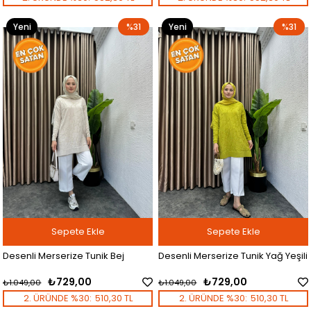
Yeni
%31
Yeni
%31
Ürün
Ürün
Sepete Ekle
Sepete Ekle
Desenli Merserize Tunik Bej
Desenli Merserize Tunik Yağ Yeşili
₺729,00
₺729,00
₺1.049,00
₺1.049,00
2. ÜRÜNDE %30:
510,30 TL
2. ÜRÜNDE %30:
510,30 TL