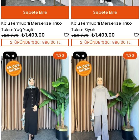
Sepete Ekle
Sepete Ekle
Kolu Fermuarlı Merserize Triko
Kolu Fermuarlı Merserize Triko
Takım Yağ Yeşili
Takım Siyah
₺1.409,00
₺1.409,00
₺2.019,00
₺2.019,00
2. ÜRÜNDE %30:
986,30 TL
2. ÜRÜNDE %30:
986,30 TL
Yeni
%30
Yeni
%30
Ürün
Ürün