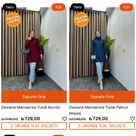
Yeni
%31
Yeni
%31
Ürün
Ürün
Sepete Ekle
Sepete Ekle
Desenli Merserize Tunik Bordo
Desenli Merserize Tunik Petrol
Mavisi
₺729,00
₺729,00
₺1.049,00
₺1.049,00
2. ÜRÜNDE %30:
510,30 TL
2. ÜRÜNDE %30:
510,30 TL