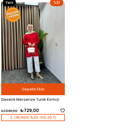
Yeni
%31
Ürün
Sepete Ekle
Desenli Merserize Tunik Kırmızı
₺729,00
₺1.049,00
2. ÜRÜNDE %30:
510,30 TL