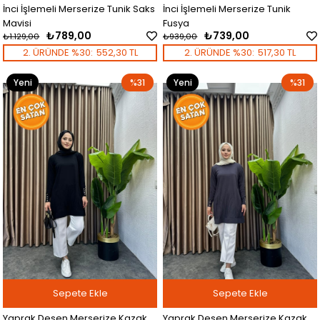
İnci İşlemeli Merserize Tunik Saks
İnci İşlemeli Merserize Tunik
Mavisi
Fusya
₺789,00
₺739,00
₺1.129,00
₺939,00
2. ÜRÜNDE %30:
552,30 TL
2. ÜRÜNDE %30:
517,30 TL
Yeni
%31
Yeni
%31
Ürün
Ürün
Sepete Ekle
Sepete Ekle
Yaprak Desen Merserize Kazak
Yaprak Desen Merserize Kazak