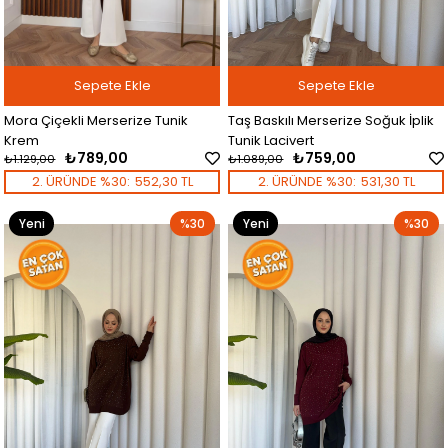
Sepete Ekle
Sepete Ekle
Mora Çiçekli Merserize Tunik
Taş Baskılı Merserize Soğuk İplik
Krem
Tunik Lacivert
₺789,00
₺759,00
₺1.129,00
₺1.089,00
2. ÜRÜNDE %30:
552,30 TL
2. ÜRÜNDE %30:
531,30 TL
Yeni
%30
Yeni
%30
Ürün
Ürün