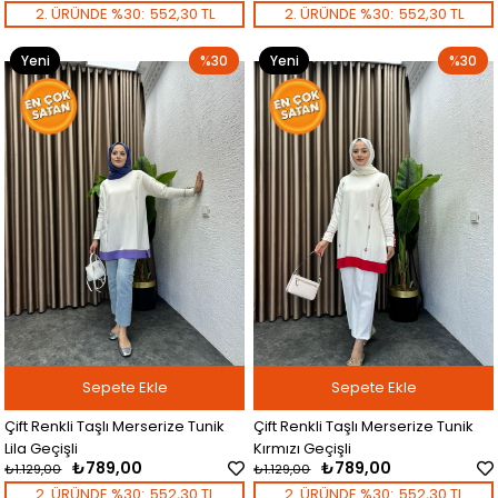
2. ÜRÜNDE %30:
552,30 TL
2. ÜRÜNDE %30:
552,30 TL
Yeni
%30
Yeni
%30
Ürün
Ürün
Sepete Ekle
Sepete Ekle
Çift Renkli Taşlı Merserize Tunik
Çift Renkli Taşlı Merserize Tunik
Lila Geçişli
Kırmızı Geçişli
₺789,00
₺789,00
₺1.129,00
₺1.129,00
2. ÜRÜNDE %30:
552,30 TL
2. ÜRÜNDE %30:
552,30 TL