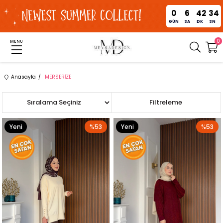
0
6
42
32
GÜN
SA
DK
SN
0
MENU
Anasayfa
MERSERİZE
Sıralama
Filtreleme
Yeni
%53
Yeni
%53
Ürün
Ürün