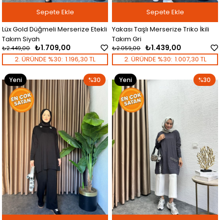
Sepete Ekle
Sepete Ekle
Lüx Gold Düğmeli Merserize Etekli
Yakası Taşlı Merserize Triko İkili
Takım Siyah
Takım Gri
₺1.709,00
₺1.439,00
₺2.449,00
₺2.059,00
2. ÜRÜNDE %30:
1.196,30 TL
2. ÜRÜNDE %30:
1.007,30 TL
Yeni
%30
Yeni
%30
Ürün
Ürün