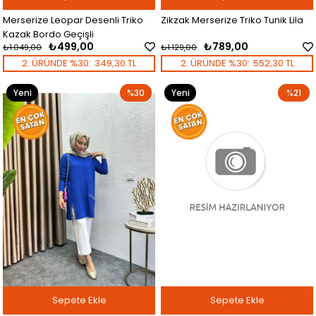
Merserize Leopar Desenli Triko
Zikzak Merserize Triko Tunik Lila
Kazak Bordo Geçişli
₺499,00
₺789,00
₺1.049,00
₺1.129,00
2. ÜRÜNDE %30:
349,30 TL
2. ÜRÜNDE %30:
552,30 TL
Yeni
%30
Yeni
%21
Ürün
Ürün
Sepete Ekle
Sepete Ekle