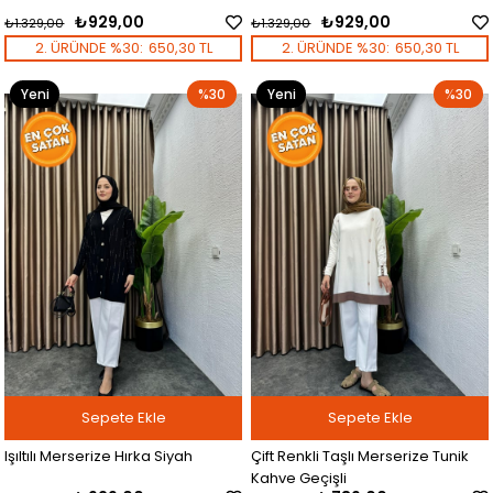
₺929,00
₺929,00
₺1.329,00
₺1.329,00
2. ÜRÜNDE %30:
650,30 TL
2. ÜRÜNDE %30:
650,30 TL
Yeni
%30
Yeni
%30
Ürün
Ürün
Sepete Ekle
Sepete Ekle
Işıltılı Merserize Hırka Siyah
Çift Renkli Taşlı Merserize Tunik
Kahve Geçişli