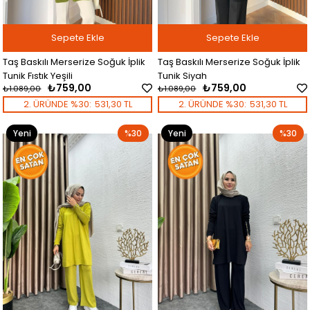
Sepete Ekle
Sepete Ekle
Taş Baskılı Merserize Soğuk İplik
Taş Baskılı Merserize Soğuk İplik
Tunik Fıstık Yeşili
Tunik Siyah
₺759,00
₺759,00
₺1.089,00
₺1.089,00
2. ÜRÜNDE %30:
531,30 TL
2. ÜRÜNDE %30:
531,30 TL
Yeni
%30
Yeni
%30
Ürün
Ürün