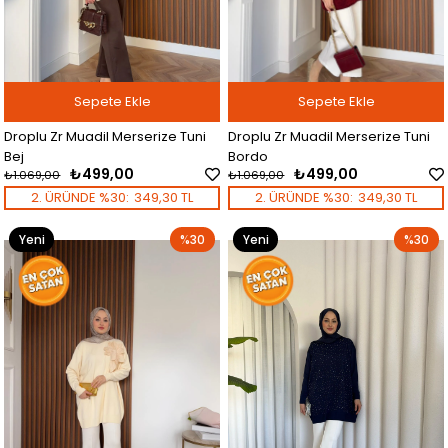
Sepete Ekle
Sepete Ekle
Droplu Zr Muadil Merserize Tuni
Droplu Zr Muadil Merserize Tuni
Bej
Bordo
₺499,00
₺499,00
₺1.069,00
₺1.069,00
2. ÜRÜNDE %30:
349,30 TL
2. ÜRÜNDE %30:
349,30 TL
Yeni
%30
Yeni
%30
Ürün
Ürün