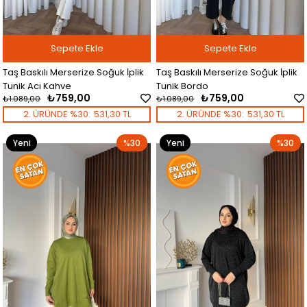
Sepete Ekle
Sepete Ekle
Taş Baskılı Merserize Soğuk İplik
Taş Baskılı Merserize Soğuk İplik
Tunik Acı Kahve
Tunik Bordo
₺759,00
₺759,00
₺1.089,00
₺1.089,00
2. ÜRÜNDE %30:
531,30 TL
2. ÜRÜNDE %30:
531,30 TL
Yeni
%30
Yeni
%30
Ürün
Ürün