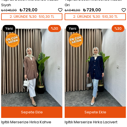
Siyah
Gri
₺729,00
₺729,00
₺1.049,00
₺1.049,00
2. ÜRÜNDE %30:
510,30 TL
2. ÜRÜNDE %30:
510,30 TL
Yeni
%30
Yeni
%30
Ürün
Ürün
Sepete Ekle
Sepete Ekle
Işıltılı Merserize Hırka Kahve
Işıltılı Merserize Hırka Lacivert