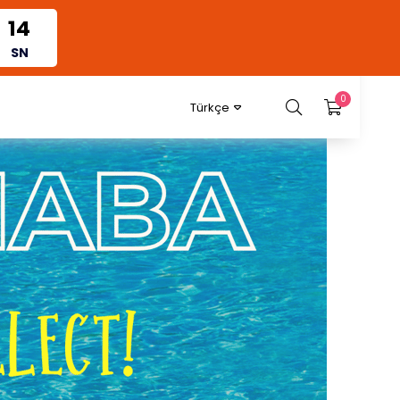
10
SN
0
Türkçe