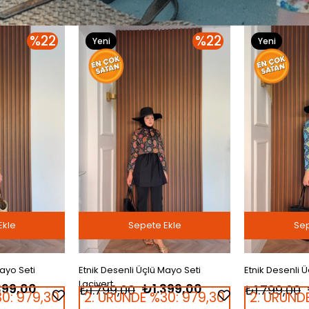
%22
%22
Yeni
Yeni
Ürün
Ürün
Ekle
Sepete Ekle
Sep
Mayo Seti
Etnik Desenli Üçlü Mayo Seti Mavi
Etnik Desenli 
399,00
₺1.399,00
₺1.799,00
₺1.799,00
0:
979,30
2. ÜRÜNDE %30:
979,30
2. ÜRÜND