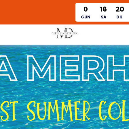
14 ŞUBAT İNDİRİMLERİ BAŞLADI
0
16
20
GÜN
SA
DK